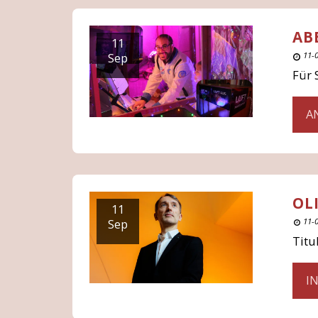
AB
11
Sep
11-
Für 
A
OL
11
Sep
11-
Titu
I