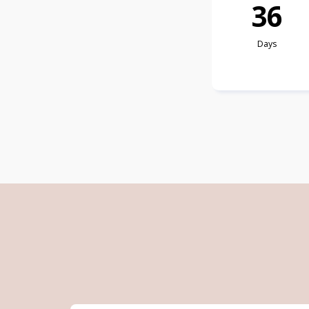
3
6
Days