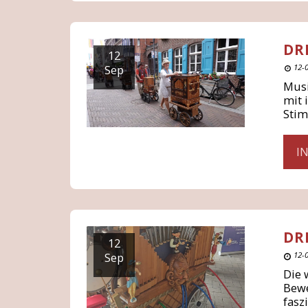
DR
12
Sep
12-0
Musi
mit 
Sti
I
DR
12
Sep
12-0
Die 
Bewe
fasz