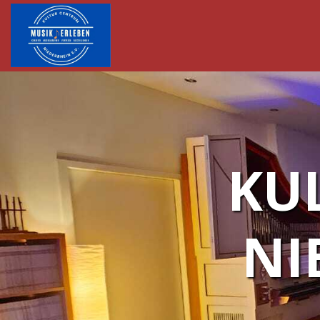
KU
NI