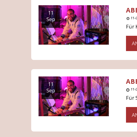
AB
11
Sep
11-
Für 
A
AB
11
Sep
11-
Für 
A